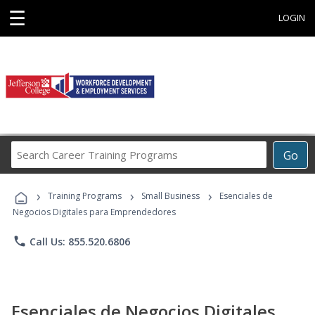
☰
LOGIN
Search
Go
Career
Training
›
›
›
Programs
Training Programs
Small Business
Esenciales de
Negocios Digitales para Emprendedores
phone
Call Us: 855.520.6806
Esenciales de Negocios Digitales