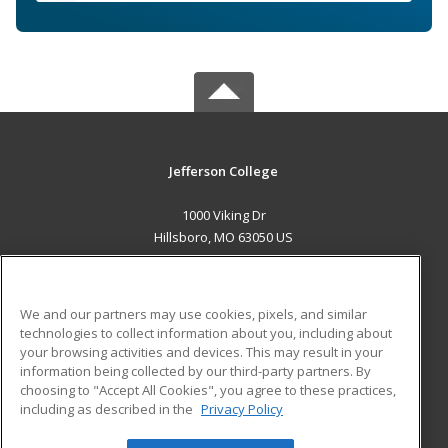
Jefferson College
1000 Viking Dr
Hillsboro, MO 63050 US
MAIN CONTENT
Career Training
We and our partners may use cookies, pixels, and similar
technologies to collect information about you, including about
ADDITIONAL RESOURCES
your browsing activities and devices. This may result in your
information being collected by our third-party partners. By
Military
Student Blog
choosing to "Accept All Cookies", you agree to these practices,
Financial Assistance
including as described in the
Privacy Policy
Help