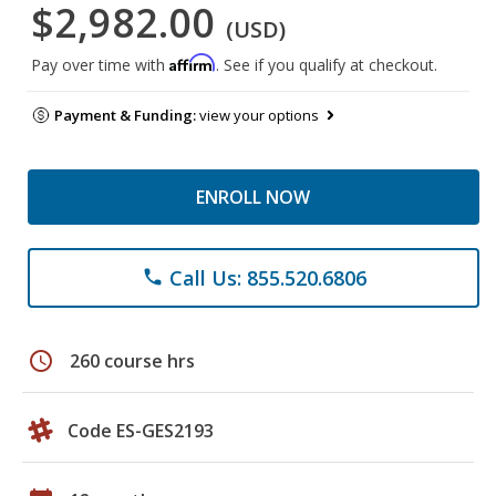
$2,982.00
(USD)
Affirm
Pay over time with
. See if you qualify at checkout.
Payment & Funding:
view your options
ENROLL NOW
Call Us: 855.520.6806
phone
schedule
260 course hrs
Code ES-GES2193