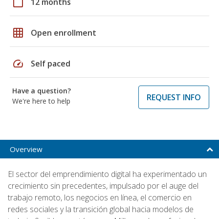
calendar_today
12 months
grid_on
Open enrollment
speed
Self paced
Have a question?
REQUEST INFO
We're here to help
Overview
El sector del emprendimiento digital ha experimentado un
crecimiento sin precedentes, impulsado por el auge del
trabajo remoto, los negocios en línea, el comercio en
redes sociales y la transición global hacia modelos de