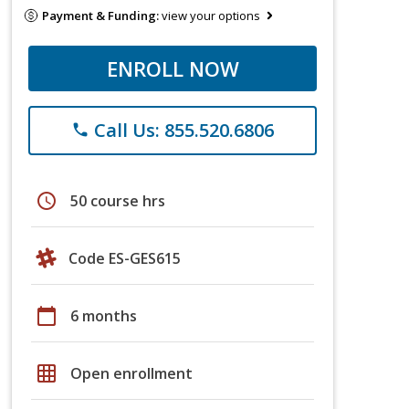
Payment & Funding:
view your options
ENROLL NOW
Call Us: 855.520.6806
phone
schedule
50 course hrs
Code ES-GES615
calendar_today
6 months
grid_on
Open enrollment