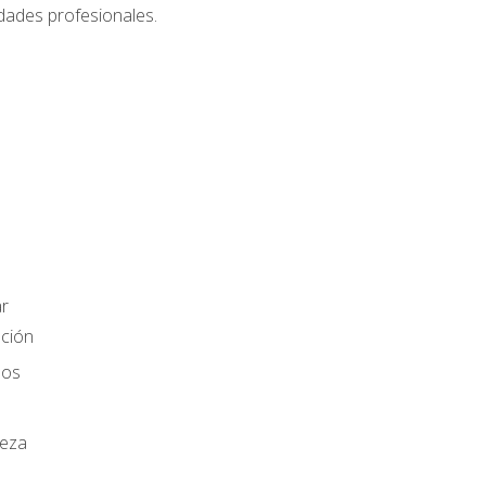
dades profesionales.
r
ación
los
ieza