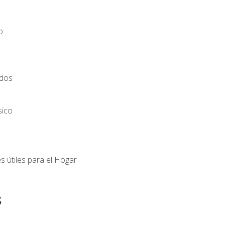
o
ados
sico
s útiles para el Hogar
s