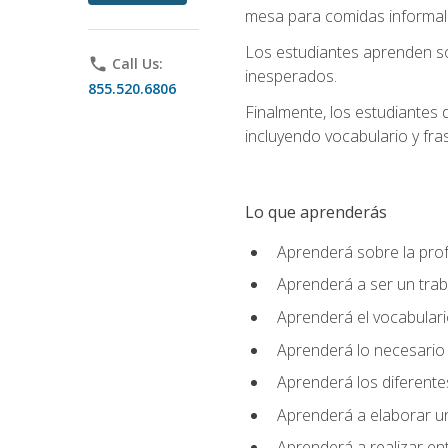
mesa para comidas informale
Los estudiantes aprenden so
phone
Call Us:
inesperados.
855.520.6806
Finalmente, los estudiantes 
incluyendo vocabulario y fras
Lo que aprenderás
Aprenderá sobre la profe
Aprenderá a ser un tra
Aprenderá el vocabulario
Aprenderá lo necesario 
Aprenderá los diferentes
Aprenderá a elaborar un
Aprenderá a realizar en