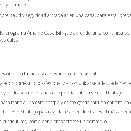
s y formales.
bre salud y seguridad al trabajar en una casa, para estar pre
del programa Ama de Casa Bilingüe aprenderán a comunicarse en 
es útiles
sión de la limpieza y el desarrollo profesional.
bajador doméstico profesional y a comunicarse adecuadament
 y las frases necesarias que podrìan utlizarse en el trabajo
para trabajar en este campo y cómo gestionar una carrera en e
 títulos de trabajo para ayudarle a decidir cuál es el más adec
 currículum y cómo debe presentarse un portafolio.
trevistas con confianza y a hacer las preguntas adecuadas.