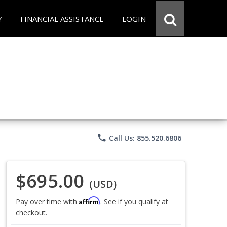
Y
FINANCIAL ASSISTANCE
LOGIN
phone
Call Us: 855.520.6806
$695.00
(USD)
Affirm
Pay over time with
. See if you qualify at
checkout.