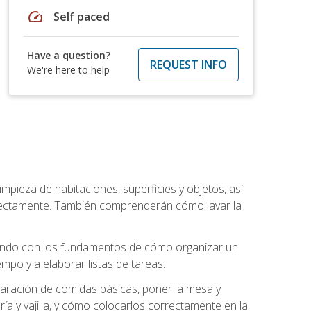
speed
Self paced
Have a question?
REQUEST INFO
We're here to help
mpieza de habitaciones, superficies y objetos, así
rrectamente. También comprenderán cómo lavar la
zando con los fundamentos de cómo organizar un
mpo y a elaborar listas de tareas.
eparación de comidas básicas, poner la mesa y
ría y vajilla, y cómo colocarlos correctamente en la